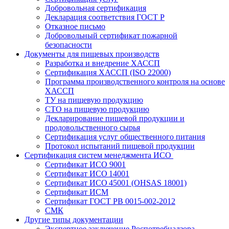
Добровольная сертификация
Декларация соответствия ГОСТ Р
Отказное письмо
Добровольный сертификат пожарной
безопасности
Документы для пищевых производств
Разработка и внедрение ХАССП
Сертификация ХАССП (ISO 22000)
Программа производственного контроля на основе
ХАССП
ТУ на пищевую продукцию
СТО на пищевую продукцию
Декларирование пищевой продукции и
продовольственного сырья
Сертификация услуг общественного питания
Протокол испытаний пищевой продукции
Сертификация систем менеджмента ИСО
Сертификат ИСО 9001
Сертификат ИСО 14001
Сертификат ИСО 45001 (OHSAS 18001)
Сертификат ИСМ
Сертификат ГОСТ РВ 0015-002-2012
СМК
Другие типы документации
Экспертное заключение Роспотребнадзора