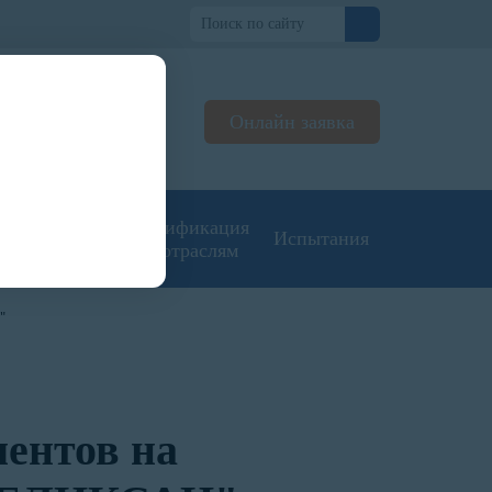
о
Онлайн заявка
ьтируем
жерах
угие типы
Сертификация
Испытания
кументации
по отраслям
"
ентов на