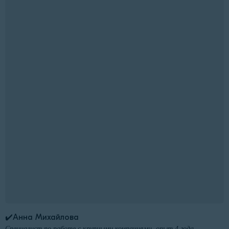
✔️Анна Михайлова
Специалист по работе с крупными компаниями, опыт 4 года.