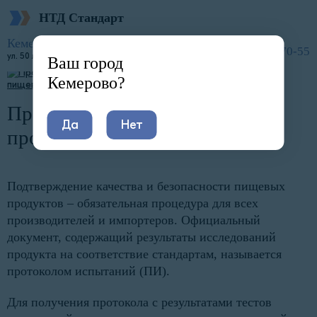
НТД Стандарт
Главная
Услуги
Документы для пищевых производств
Протокол испытаний пищевой продукции
Кемерово
8 (800) 600-70-55
ул. 50 лет Октября, 11
Ваш город
Кемерово?
Протокол испытаний пищевой
Да
Нет
продукции в Кемерово
Подтверждение качества и безопасности пищевых
продуктов – обязательная процедура для всех
производителей и импортеров. Официальный
документ, содержащий результаты исследований
продукта на соответствие стандартам, называется
протоколом испытаний (ПИ).
Для получения протокола с результатами тестов