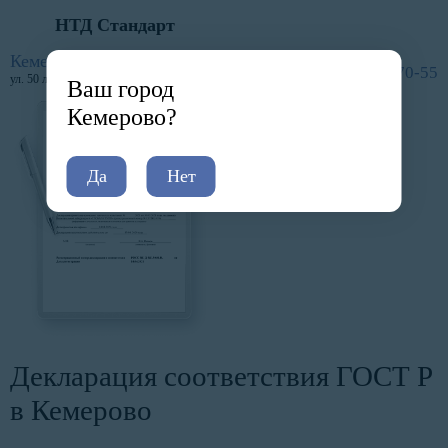
НТД Стандарт
Главная
Услуги
Сертификация и декларирование
Декларация соответствия ГОСТ Р
Кемерово
8 (800) 600-70-55
ул. 50 лет Октября, 11
Ваш город
Кемерово?
Да
Нет
Декларация соответствия ГОСТ Р
в Кемерово