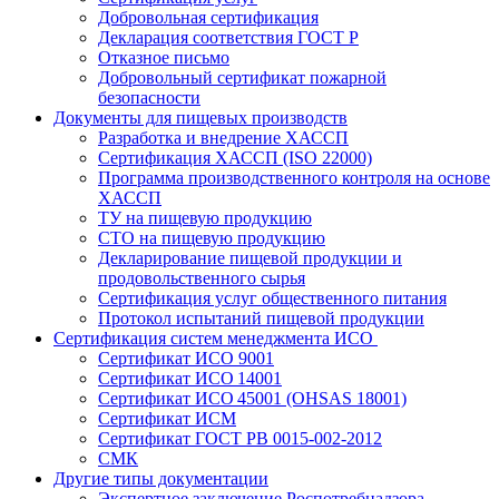
Добровольная сертификация
Декларация соответствия ГОСТ Р
Отказное письмо
Добровольный сертификат пожарной
безопасности
Документы для пищевых производств
Разработка и внедрение ХАССП
Сертификация ХАССП (ISO 22000)
Программа производственного контроля на основе
ХАССП
ТУ на пищевую продукцию
СТО на пищевую продукцию
Декларирование пищевой продукции и
продовольственного сырья
Сертификация услуг общественного питания
Протокол испытаний пищевой продукции
Сертификация систем менеджмента ИСО
Сертификат ИСО 9001
Сертификат ИСО 14001
Сертификат ИСО 45001 (OHSAS 18001)
Сертификат ИСМ
Сертификат ГОСТ РВ 0015-002-2012
СМК
Другие типы документации
Экспертное заключение Роспотребнадзора