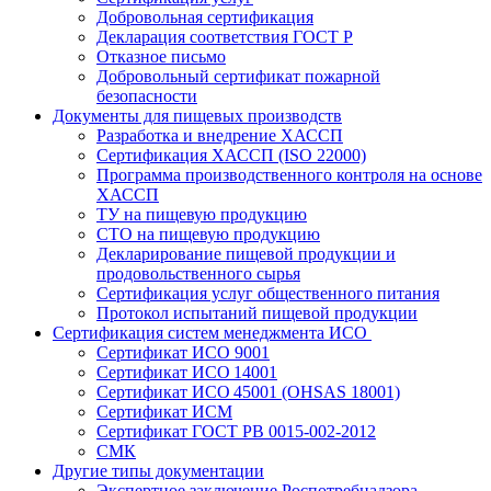
Добровольная сертификация
Декларация соответствия ГОСТ Р
Отказное письмо
Добровольный сертификат пожарной
безопасности
Документы для пищевых производств
Разработка и внедрение ХАССП
Сертификация ХАССП (ISO 22000)
Программа производственного контроля на основе
ХАССП
ТУ на пищевую продукцию
СТО на пищевую продукцию
Декларирование пищевой продукции и
продовольственного сырья
Сертификация услуг общественного питания
Протокол испытаний пищевой продукции
Сертификация систем менеджмента ИСО
Сертификат ИСО 9001
Сертификат ИСО 14001
Сертификат ИСО 45001 (OHSAS 18001)
Сертификат ИСМ
Сертификат ГОСТ РВ 0015-002-2012
СМК
Другие типы документации
Экспертное заключение Роспотребнадзора