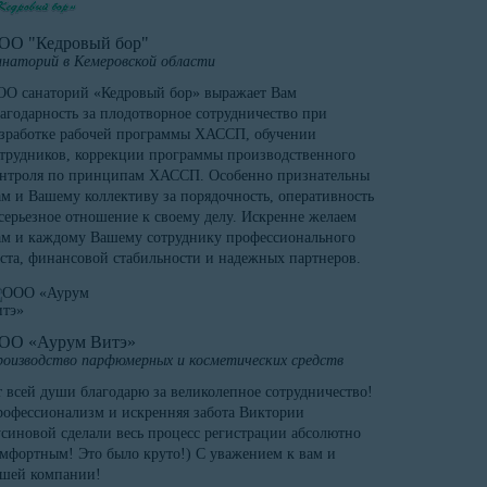
ОО "Кедровый бор"
наторий в Кемеровской области
О санаторий «Кедровый бор» выражает Вам
агодарность за плодотворное сотрудничество при
зработке рабочей программы ХАССП, обучении
трудников, коррекции программы производственного
онтроля по принципам ХАССП. Особенно признательны
м и Вашему коллективу за порядочность, оперативность
серьезное отношение к своему делу. Искренне желаем
м и каждому Вашему сотруднику профессионального
ста, финансовой стабильности и надежных партнеров.
ОО «Аурум Витэ»
оизводство парфюмерных и косметических средств
 всей души благодарю за великолепное сотрудничество!
офессионализм и искренняя забота Виктории
синовой сделали весь процесс регистрации абсолютно
мфортным! Это было круто!) С уважением к вам и
ашей компании!