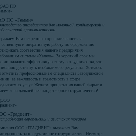
АО ПО «Гамми»
оизводство ингредиентов для молочной, кондитерской и
ебопекарной промышленности
ражаем Вам искреннюю признательность за
чественную и оперативную работу по оформлению
ртификата соответствия нашего предприятия
ебованиям системы «Халяль». За короткий срок мы
огли наладить эффективную схему сотрудничества, что
зволило достигнуть необходимого результата. Хотелось
 отметить профессионализм специалиста Заводчиковой
ении, ее вежливость и грамотность в сфере
едлагаемых услуг. Желаем процветания вашей фирме и
деемся на дальнейшее плодотворное сотрудничество!
ОО «Градиент»
стрибьюция европейских и азиатских товаров
омпания ООО «ГРАДИЕНТ» выражает Вам
агодарность за продуктивное сотрудничество. Несмотря