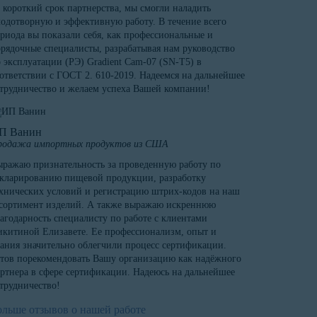
 короткий срок партнерства, мы смогли наладить
одотворную и эффективную работу. В течение всего
риода вы показали себя, как профессиональные и
рядочные специалисты, разрабатывая нам руководство
 эксплуатации (РЭ) Gradient Cam-07 (SN-T5) в
ответствии с ГОСТ 2. 610-2019. Надеемся на дальнейшее
трудничество и желаем успеха Вашей компании!
П Ванин
родажа импортных продуктов из США
ражаю признательность за проведенную работу по
кларированию пищевой продукции, разработку
хнических условий и регистрацию штрих-кодов на наш
сортимент изделий. А также выражаю искреннюю
агодарность специалисту по работе с клиентами
китиной Елизавете. Ее профессионализм, опыт и
ания значительно облегчили процесс сертификации.
тов порекомендовать Вашу организацию как надёжного
ртнера в сфере сертификации. Надеюсь на дальнейшее
трудничество!
ольше отзывов о нашей работе