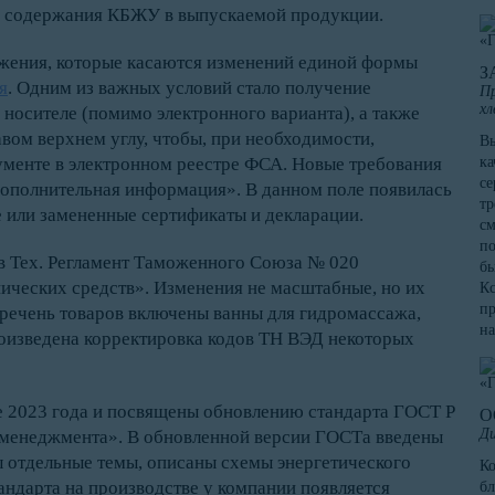
о содержания КБЖУ в выпускаемой продукции.
ложения, которые касаются изменений единой формы
З
я
. Одним из важных условий стало получение
Пр
хл
носителе (помимо электронного варианта), а также
вом верхнем углу, чтобы, при необходимости,
Вы
ументе в электронном реестре ФСА. Новые требования
ка
се
ополнительная информация». В данном поле появилась
тр
 или замененные сертификаты и декларации.
см
по
 в Тех. Регламент Таможенного Союза № 020
бы
ических средств». Изменения не масштабные, но их
Кс
пр
еречень товаров включены ванны для гидромассажа,
на
оизведена корректировка кодов ТН ВЭД некоторых
 2023 года и посвящены обновлению стандарта ГОСТ Р
О
Ди
 менеджмента». В обновленной версии ГОСТа введены
ы отдельные темы, описаны схемы энергетического
К
андарта на производстве у компании появляется
бл