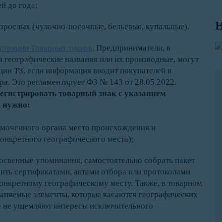
ей до года;
Н
зрослых (чулочно-носочные, бельевые, купальные).
страции Товарных знаков
. Предприниматели, в
я географические названия или их производные, могут
ции ТЗ, если информация вводит покупателей в
ра. Это регламентирует ФЗ № 143 от 28.05.2022.
егистрировать товарный знак с указанием
, нужно:
омоченного органа место происхождения и
онкретного географического места);
 косвенные упоминания, самостоятельно собрать пакет
ить сертификатами, актами отбора или протоколами
онкретному географическому месту. Также, в товарном
раняемые элементы, которые касаются географических
ые не ущемляют интересы исключительного