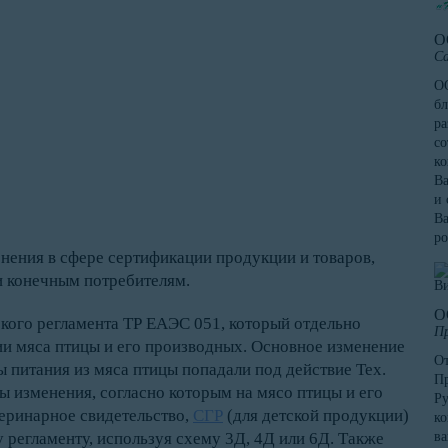
О
Са
ОО
бл
ра
со
к
Ва
и 
Ва
ро
нения в сфере сертификации продукции и товаров,
 и конечным потребителям.
О
ского регламента ТР ЕАЭС 051, который отдельно
Пр
и мяса птицы и его производных. Основное изменение
От
ы питания из мяса птицы попадали под действие Тех.
Пр
ны изменения, согласно которым на мясо птицы и его
Ру
еринарное свидетельство,
СГР
(для детской продукции)
ко
 регламенту, используя схему 3Д, 4Д или 6Д. Также
в