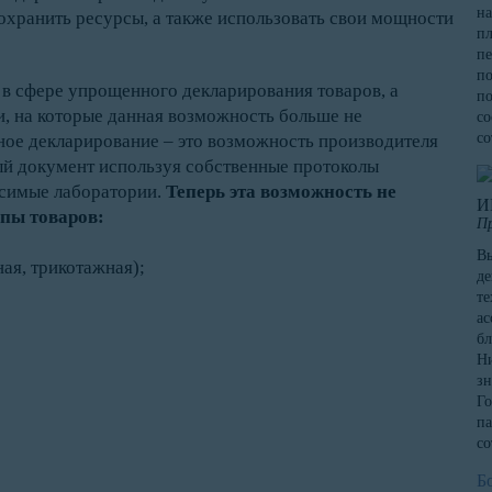
на
охранить ресурсы, а также использовать свои мощности
пл
пе
по
 в сфере упрощенного декларирования товаров, а
по
, на которые данная возможность больше не
со
со
ое декларирование – это возможность производителя
й документ используя собственные протоколы
исимые лаборатории.
Теперь эта возможность не
И
пы товаров:
П
Вы
ая, трикотажная);
де
те
ас
бл
Ни
зн
Го
па
со
Б