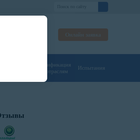
о
Онлайн заявка
ьтируем
жерах
угие типы
Сертификация
Испытания
кументации
по отраслям
Отзывы