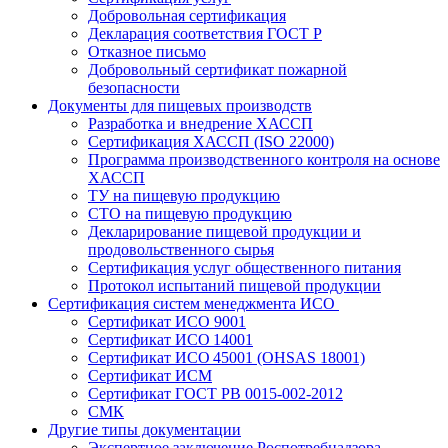
Добровольная сертификация
Декларация соответствия ГОСТ Р
Отказное письмо
Добровольный сертификат пожарной
безопасности
Документы для пищевых производств
Разработка и внедрение ХАССП
Сертификация ХАССП (ISO 22000)
Программа производственного контроля на основе
ХАССП
ТУ на пищевую продукцию
СТО на пищевую продукцию
Декларирование пищевой продукции и
продовольственного сырья
Сертификация услуг общественного питания
Протокол испытаний пищевой продукции
Сертификация систем менеджмента ИСО
Сертификат ИСО 9001
Сертификат ИСО 14001
Сертификат ИСО 45001 (OHSAS 18001)
Сертификат ИСМ
Сертификат ГОСТ РВ 0015-002-2012
СМК
Другие типы документации
Экспертное заключение Роспотребнадзора