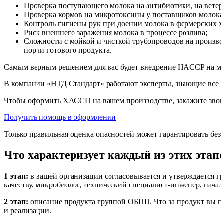
Проверка поступающего молока на антибиотики, на вете
Проверка кормов на микротоксины у поставщиков молок
Контроль гигиены рук при доении молока в фермерских х
Риск внешнего заражения молока в процессе розлива;
Сложности с мойкой и чисткой трубопроводов на произво
порчи готового продукта.
Самым верным решением для вас будет внедрение HACCP на мо
В компании «НТД Стандарт» работают эксперты, знающие все т
Чтобы оформить ХАССП на вашем производстве, закажите звоно
Получить помощь в оформлении
Только правильная оценка опасностей может гарантировать бе
Что характеризует каждый из этих этап
1 этап:
в вашей организации согласовывается и утверждается 
качеству, микробиолог, технический специалист-инженер, нача
2 этап:
описание продукта группой ОБПП. Что за продукт вы п
и реализации.