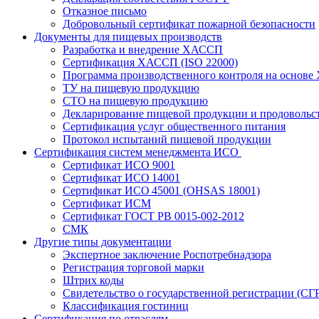
Отказное письмо
Добровольный сертификат пожарной безопасности
Документы для пищевых производств
Разработка и внедрение ХАССП
Сертификация ХАССП (ISO 22000)
Программа производственного контроля на основ
ТУ на пищевую продукцию
СТО на пищевую продукцию
Декларирование пищевой продукции и продовольс
Сертификация услуг общественного питания
Протокол испытаний пищевой продукции
Сертификация систем менеджмента ИСО
Сертификат ИСО 9001
Сертификат ИСО 14001
Сертификат ИСО 45001 (OHSAS 18001)
Сертификат ИСМ
Сертификат ГОСТ РВ 0015-002-2012
СМК
Другие типы документации
Экспертное заключение Роспотребнадзора
Регистрация торговой марки
Штрих коды
Свидетельство о государственной регистрации (СГ
Классификация гостиниц
Сертификация по отраслям