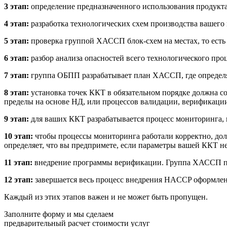
3 этап:
определение предназначенного использования продукта.
4 этап:
разработка технологических схем производства вашего 
5 этап:
проверка группой ХАССП блок-схем на местах, то есть
6 этап:
разбор анализа опасностей всего технологического проц
7 этап:
группа ОБПП разрабатывает план ХАССП, где определя
8 этап:
установка точек ККТ в обязательном порядке должна с
пределы на основе НД, или процессов валидации, верификаци
9 этап:
для ваших ККТ разрабатывается процесс мониторинга, к
10 этап:
чтобы процессы мониторинга работали корректно, до
определяет, что вы предпримете, если параметры вашей ККТ не
11 этап:
внедрение программы верификации. Группа ХАССП пр
12 этап:
завершается весь процесс внедрения HACCP оформле
Каждый из этих этапов важен и не может быть пропущен.
Заполните форму и мы сделаем
предварительный расчет стоимости услуг