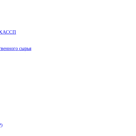
е ХАССП
твенного сырья
Р)