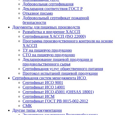
Добровольная сертификация
Декларация соответствия ГОСТ Р
Отказное письмо
Добровольный сертификат пожарной
безопасности
Документы для пищевых производств
Разработка и внедрение ХАССП
Сертификация ХАССП (ISO 22000)
Программа производственного контроля на основе
ХАССП
ТУ на пищевую продукцию
СТО на пищевую продукцию
Декларирование пищевой продукции и
продовольственного сырья
Сертификация услуг общественного питания
Протокол испытаний пищевой продукции
Сертификация систем менеджмента ИСО
Сертификат ИСО 9001
Сертификат ИСО 14001
Сертификат ИСО 45001 (OHSAS 18001)
Сертификат ИСМ
Сертификат ГОСТ РВ 0015-002-2012
СМК
Другие типы документации
Экспертное заключение Роспотребнадзора