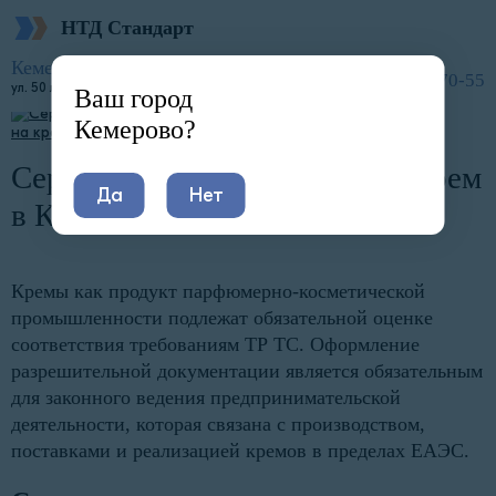
НТД Стандарт
Главная
Услуги
Сертификация по отраслям
Косметика и парфюмерия
Сертификат соответствия на крем
Кемерово
8 (800) 600-70-55
ул. 50 лет Октября, 11
Ваш город
Кемерово?
Сертификат соответствия на крем
Да
Нет
в Кемерово
Кремы как продукт парфюмерно-косметической
промышленности подлежат обязательной оценке
соответствия требованиям ТР ТС. Оформление
разрешительной документации является обязательным
для законного ведения предпринимательской
деятельности, которая связана с производством,
поставками и реализацией кремов в пределах ЕАЭС.