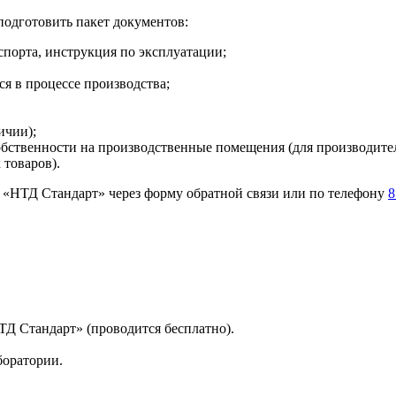
подготовить пакет документов:
спорта, инструкция по эксплуатации;
я в процессе производства;
ичии);
бственности на производственные помещения (для производител
 товаров).
в «НТД Стандарт» через форму обратной связи или по телефону
8
ТД Стандарт» (проводится бесплатно).
боратории.