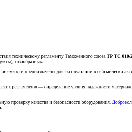
тствия техническому регламенту Таможенного союза
ТР ТС 010/
укты), газообразных.
ругие емкости предназначены для эксплуатации в сейсмически а
ческих регламентов — определение уровня надежности материало
ную проверку качества и безопасности оборудования.
Добровол
и.