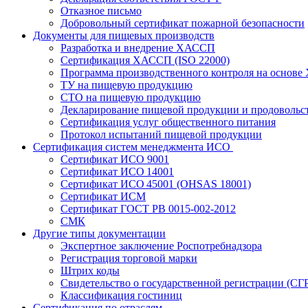
Отказное письмо
Добровольный сертификат пожарной безопасности
Документы для пищевых производств
Разработка и внедрение ХАССП
Сертификация ХАССП (ISO 22000)
Программа производственного контроля на основ
ТУ на пищевую продукцию
СТО на пищевую продукцию
Декларирование пищевой продукции и продовольс
Сертификация услуг общественного питания
Протокол испытаний пищевой продукции
Сертификация систем менеджмента ИСО
Сертификат ИСО 9001
Сертификат ИСО 14001
Сертификат ИСО 45001 (OHSAS 18001)
Сертификат ИСМ
Сертификат ГОСТ РВ 0015-002-2012
СМК
Другие типы документации
Экспертное заключение Роспотребнадзора
Регистрация торговой марки
Штрих коды
Свидетельство о государственной регистрации (СГ
Классификация гостиниц
Сертификация по отраслям