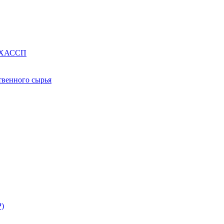
е ХАССП
твенного сырья
Р)