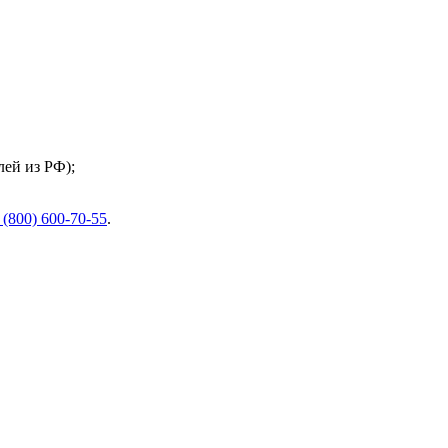
ей из РФ);
 (800) 600-70-55
.