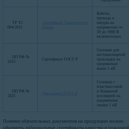
Кабели,
провода и
ТР ТС
Сертификат Таможенного
шнуры на
004/2011
Союза
напряжение от
50 до 1000 В
включительно
Силовые для
нестационарной
ПП РФ №
Сертификат ГОСТ Р
прокладки на
2425
напряжение
выше 1 кВ
Силовые с
пластмассовой
ПП РФ №
и бумажной
Декларация ГОСТ Р
2425
изоляцией на
напряжение
свыше 1 кВ
Помимо обязательных документов на продукцию можно
оформить добровольные сертификаты качества и пожарно