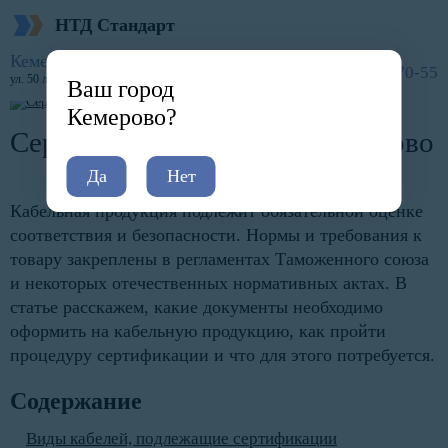
НТД Стандарт
Главная
Услуги
Сертификация по отраслям
Оборудование
Сертификат на кабель
Кемерово
8 (800) 600-70-55
ул. 50 лет Октября, 11
Ваш город
Кемерово?
Сертификат на кабель в Кемерово
Да
Нет
Кабельная продукция подлежит обязательной оценке
соответствия и безопасности. Нормы и требования к
товару закреплены в регламентах Таможенного союза
и некоторых отечественных нормативных актах. В
статье расскажем, какие документы необходимо
оформить на кабельную продукцию, как пройти
процедуру сертификации и что для этого потребуется.
Содержание
Виды кабелей, подлежащие сертификации