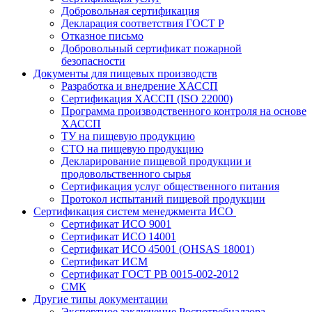
Добровольная сертификация
Декларация соответствия ГОСТ Р
Отказное письмо
Добровольный сертификат пожарной
безопасности
Документы для пищевых производств
Разработка и внедрение ХАССП
Сертификация ХАССП (ISO 22000)
Программа производственного контроля на основе
ХАССП
ТУ на пищевую продукцию
СТО на пищевую продукцию
Декларирование пищевой продукции и
продовольственного сырья
Сертификация услуг общественного питания
Протокол испытаний пищевой продукции
Сертификация систем менеджмента ИСО
Сертификат ИСО 9001
Сертификат ИСО 14001
Сертификат ИСО 45001 (OHSAS 18001)
Сертификат ИСМ
Сертификат ГОСТ РВ 0015-002-2012
СМК
Другие типы документации
Экспертное заключение Роспотребнадзора