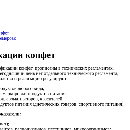
онфет
Кемерово
кации конфет
ификации конфет, прописаны в технических регламентах.
егодняшний день нет отдельного технического регламента,
одство и реализацию регулируют:
одуктов любого вида;
ю маркировки продуктов питания;
к, ароматизаторов, красителей;
дуктов питания (диетических товаров, спортивного питания).
казатели:
вет);
ентов, радионуклидов, пестицидов, микроорганизмов;