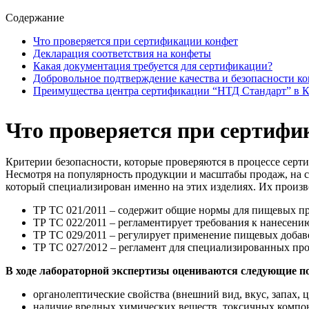
Содержание
Что проверяется при сертификации конфет
Декларация соответствия на конфеты
Какая документация требуется для сертификации?
Добровольное подтверждение качества и безопасности к
Преимущества центра сертификации “НТД Стандарт” в 
Что проверяется при сертифи
Критерии безопасности, которые проверяются в процессе серт
Несмотря на популярность продукции и масштабы продаж, на с
который специализирован именно на этих изделиях. Их произв
ТР ТС 021/2011 – содержит общие нормы для пищевых пр
ТР ТС 022/2011 – регламентирует требования к нанесени
ТР ТС 029/2011 – регулирует применение пищевых добаво
ТР ТС 027/2012 – регламент для специализированных про
В ходе лабораторной экспертизы оцениваются следующие по
органолептические свойства (внешний вид, вкус, запах, ц
наличие вредных химических веществ, токсичных компон