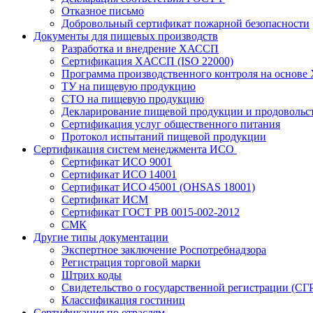
Отказное письмо
Добровольный сертификат пожарной безопасности
Документы для пищевых производств
Разработка и внедрение ХАССП
Сертификация ХАССП (ISO 22000)
Программа производственного контроля на основ
ТУ на пищевую продукцию
СТО на пищевую продукцию
Декларирование пищевой продукции и продовольс
Сертификация услуг общественного питания
Протокол испытаний пищевой продукции
Сертификация систем менеджмента ИСО
Сертификат ИСО 9001
Сертификат ИСО 14001
Сертификат ИСО 45001 (OHSAS 18001)
Сертификат ИСМ
Сертификат ГОСТ РВ 0015-002-2012
СМК
Другие типы документации
Экспертное заключение Роспотребнадзора
Регистрация торговой марки
Штрих коды
Свидетельство о государственной регистрации (СГ
Классификация гостиниц
Сертификация по отраслям