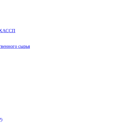
е ХАССП
твенного сырья
Р)