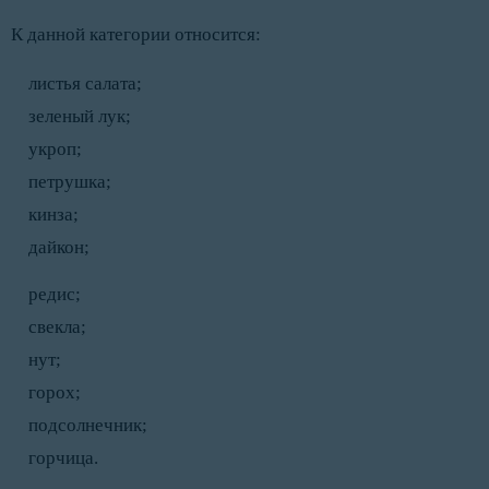
К данной категории относится:
листья салата;
зеленый лук;
укроп;
петрушка;
кинза;
дайкон;
редис;
свекла;
нут;
горох;
подсолнечник;
горчица.