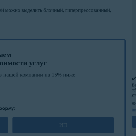
ей можно выделить блочный, гиперпрессованный,
лаем
оимости услуг
в нашей компании на 15% ниже
✔
Ве
сф
ур
8
форму:
in
ИП