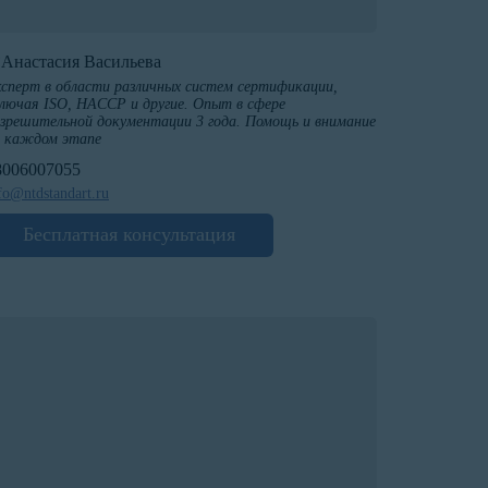
️Анастасия Васильева
сперт в области различных систем сертификации,
лючая ISO, HACCP и другие. Опыт в сфере
зрешительной документации 3 года. Помощь и внимание
а каждом этапе
8006007055
fo@ntdstandart.ru
Бесплатная консультация