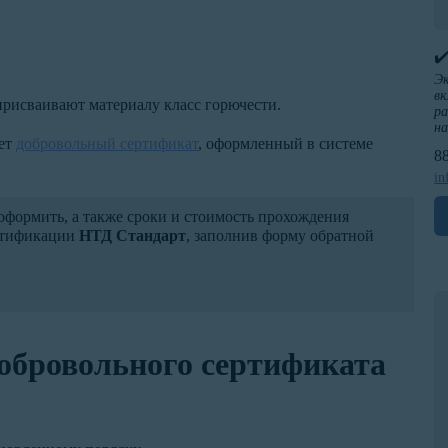
✔
Эк
вк
рисваивают материалу класс горючести.
ра
н
жет
добровольный сертификат
, оформленный в системе
8
in
ормить, а также сроки и стоимость прохождения
ертификации
НТД Стандарт
, заполнив форму обратной
обровольного сертификата