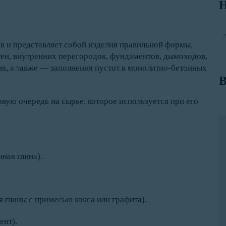
Н
в и представляет собой изделия правильной формы,
тен, внутренних перегородок, фундаментов, дымоходов,
я, а также — заполнения пустот в монолитно-бетонных
В
вую очередь на сырье, которое используется при его
ная глина).
глины с примесью кокса или графита).
ент).