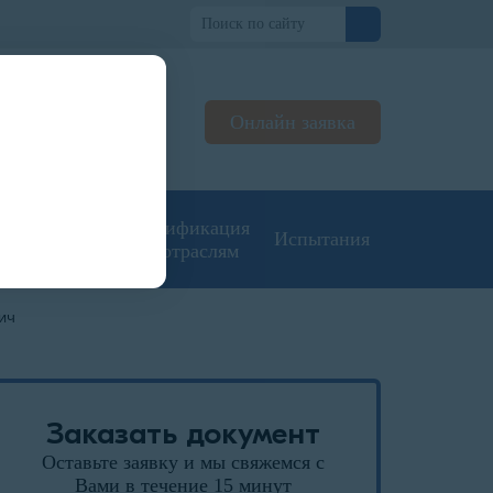
о
Онлайн заявка
ьтируем
жерах
угие типы
Сертификация
Испытания
кументации
по отраслям
пич
Заказать документ
Оставьте заявку и мы свяжемся с
Вами в течение 15 минут