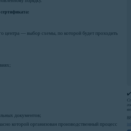
новленному порядку.
 сертификата:
го центра — выбор схемы, по которой будет проходить
виях;
✔
Сп
го
вн
ельных документов;
8
ласно которой организован производственный процесс
in