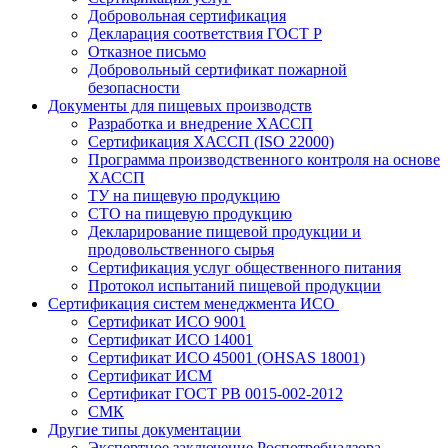
Добровольная сертификация
Декларация соответствия ГОСТ Р
Отказное письмо
Добровольный сертификат пожарной
безопасности
Документы для пищевых производств
Разработка и внедрение ХАССП
Сертификация ХАССП (ISO 22000)
Программа производственного контроля на основе
ХАССП
ТУ на пищевую продукцию
СТО на пищевую продукцию
Декларирование пищевой продукции и
продовольственного сырья
Сертификация услуг общественного питания
Протокол испытаний пищевой продукции
Сертификация систем менеджмента ИСО
Сертификат ИСО 9001
Сертификат ИСО 14001
Сертификат ИСО 45001 (OHSAS 18001)
Сертификат ИСМ
Сертификат ГОСТ РВ 0015-002-2012
СМК
Другие типы документации
Экспертное заключение Роспотребнадзора